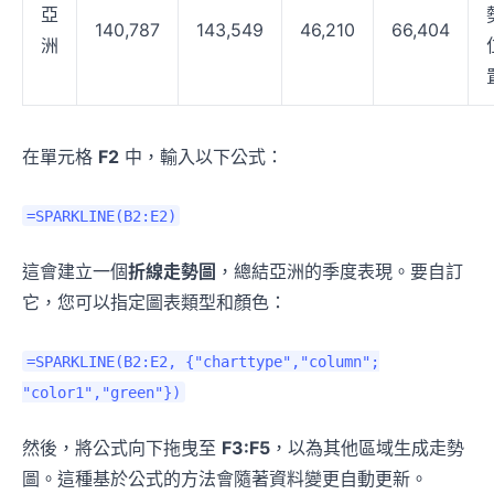
亞
140,787
143,549
46,210
66,404
洲
在單元格
F2
中，輸入以下公式：
=SPARKLINE(B2:E2)
這會建立一個
折線走勢圖
，總結亞洲的季度表現。要自訂
它，您可以指定圖表類型和顏色：
=SPARKLINE(B2:E2, {"charttype","column";
"color1","green"})
然後，將公式向下拖曳至
F3:F5
，以為其他區域生成走勢
圖。這種基於公式的方法會隨著資料變更自動更新。