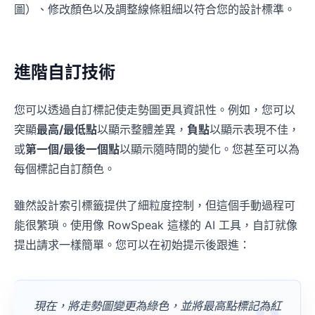
圖）、修改顏色以及調整線條粗細以符合您的設計標準。
幾分鐘，讓表格給你答案
進階自訂技術
上傳試算表，用自然語言說明需求。RowSpeak 可
清理資料、完成分析，並產生清晰的圖表和報告，省
去撰寫公式和重複操作。
您可以透過自訂標記使走勢圖更具資訊性。例如，您可以
突顯
最高/最低點
以顯示整體差異，
負點
以顯示表現不佳，
免費分析我的試算表
✨
✨
或
第一個/最後一個點
以顯示隨時間的變化。您甚至可以為
每個標記自訂顏色。
雖然設計索引標籤提供了細粒度控制，但這個手動過程可
能很繁瑣。使用像 RowSpeak 這樣的 AI 工具，自訂就像
提出請求一樣簡單。您可以在初始提示後跟進：
現在，將走勢圖變更為綠色，並將最高點標記為紅