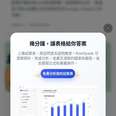
厭倦手動拖曳公式填滿整欄？探索陣列公式、填滿
技巧與AI自動化如何革新你的Google Sheets工作
流程。
Gianna
•
2025/08/29
幾分鐘，讓表格給你答案
上傳試算表，用自然語言說明需求。RowSpeak 可
清理資料、完成分析，並產生清晰的圖表和報告，省
去撰寫公式和重複操作。
✨
免費分析我的試算表
✨
Excel操作
如何在 Google 表格中正確排序資料而不