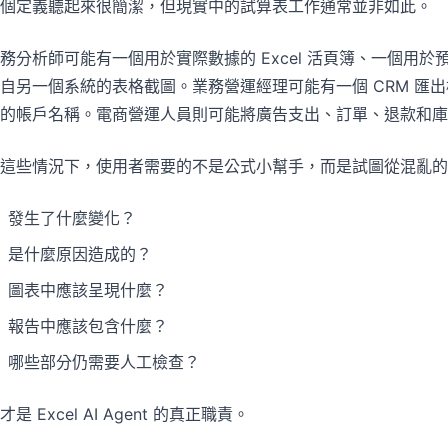
個定義聽起來很簡潔，但現實中的試算表工作通常並非如此。
專案
社群
管理里程碑、負責人、交付與進度。
加入討論、提問並向其他使用者學習。
務分析師可能有一個用於實際數據的 Excel 活頁簿、一個用於預
自另一個系統的表格截圖。業務營運經理可能有一個 CRM 匯
分析
快速入門
的帳戶名稱。電商營運人員則可能將廣告支出、訂單、退款和庫
用於儀表板、KPI 檢視與經營分析。
幫助新使用者與團隊快速上手。
這些情況下，使用者需要的不是公式小幫手，而是試圖從混亂的
發生了什麼變化？
是什麼原因造成的？
圖表中應該呈現什麼？
報告中應該包含什麼？
哪些部分仍需要人工檢查？
才是 Excel AI Agent 的真正職責。