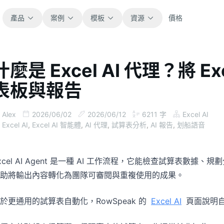
產品
案例
模板
資源
價格
什麼是 Excel AI 代理？將 
全部
部落格
表板與報告
瀏覽全部可直接使用的試算表模板。
取得產品更新、案例與工作流程靈感。
財務
指南
Alex
2026/06/02
2026/06/12
6211
字
Excel AI
涵蓋預算、預測、報表與財務分析。
面向真實試算表工作的逐步教學。
Excel AI
,
Excel AI 智能體
,
AI 代理
,
試算表分析
,
AI 報告
,
划船語音
營運
文件
xcel AI Agent 是一種 AI 工作流程，它能檢查試算表
用於追蹤流程、協作、規劃與執行。
查看產品文件、設定與使用說明。
助將輸出內容轉化為團隊可審閱與重複使用的成果。
銷售
提示詞庫
於更通用的試算表自動化，RowSpeak 的
Excel AI
頁面說明自然
支援銷售管道、目標、預測與營收追蹤。
用於分析、報表與清理的實用提示詞。