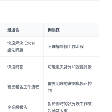
最適合
侷限性
快速解決 Excel
不理解整個工作流程
語法問題
快速問答
可能遺失計算和證據背景
需要明確的審閱與修正控
商業報告工作流程
制
對於即時的試算表工作來
企業級報告
說通常太重