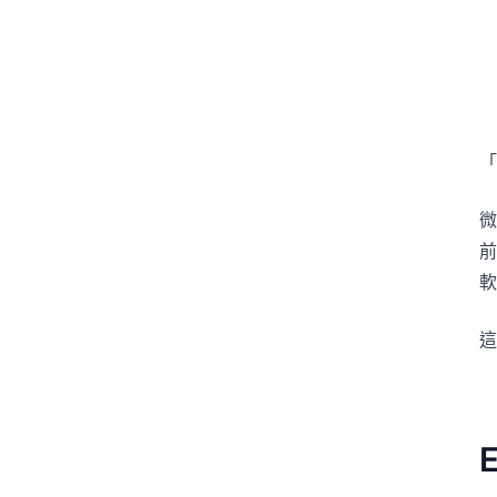
「
微
前
軟
這
E